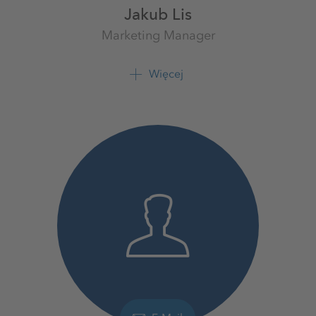
Jakub Lis
Marketing Manager
Doradca regionalny
K+S Polska sp. z o.o.
Więcej
+48 601 932 940