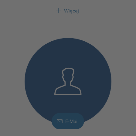
Doradca regionalny
K+S Polska sp. z o.o.
Więcej
+48 724 880 001
E-Mail