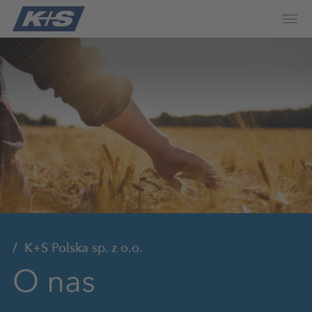
K+S Polska sp. z o.o.
O nas