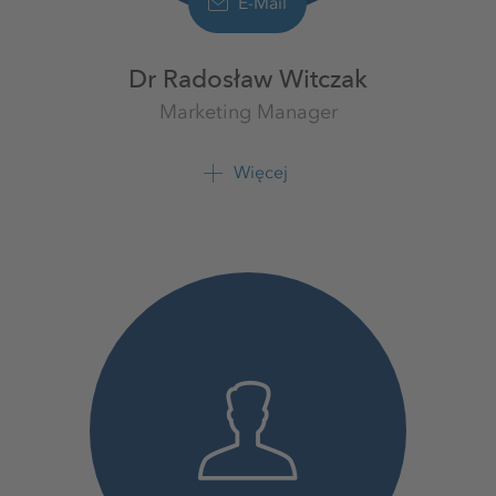
E-Mail
Dr Radosław Witczak
Marketing Manager
Doradca regionalny
K+S Polska sp. z o.o.
Więcej
+48 601 785 918