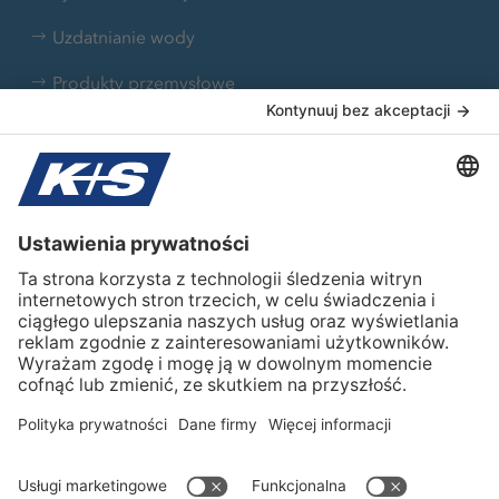
Uzdatnianie wody
Produkty przemysłowe
Farmaceutyczne
Gospodarowanie odpadami
Sól drogowa
Sól drogowa
K+S Polska
O nas
K+S global