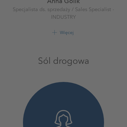
Anna Golik
Specjalista ds. sprzedaży / Sales Specialist -
INDUSTRY
Przemysł
K+S Polska sp. z o.o.
Więcej
+48 61 628 5217
Sól drogowa
+48 691 058 735