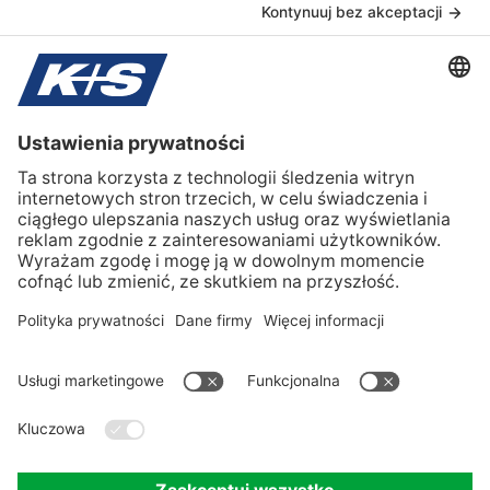
Farmaceutyczne
Gospodarowanie odpadami
Sól drogowa
Sól drogowa
K+S Polska
O nas
K+S global