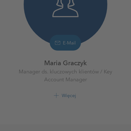
E-Mail
Maria Graczyk
Manager ds. kluczowych klientów / Key
Account Manager
Sól drogowa
K+S Polska sp. z o.o.
Więcej
+48 61 628 5219
+48 695 925 406