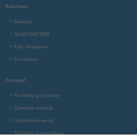
Rolnictwo
Nawozy
SILNY PARTNER
KALI Akademia
Doradztwo
Przemysł
Produkty spożywcze
Żywienie zwierząt
Uzdatnianie wody
Produkty przemysłowe