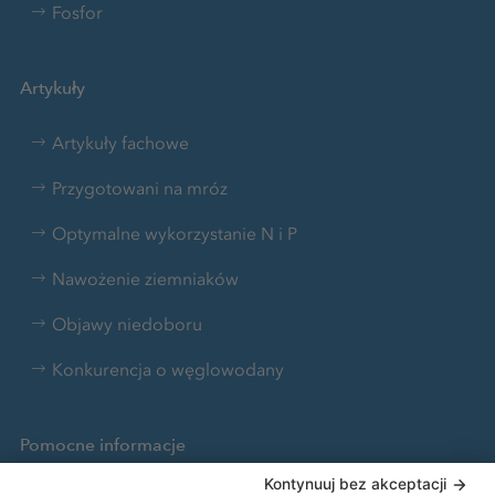
Fosfor
Artykuły
Artykuły fachowe
Przygotowani na mróz
Optymalne wykorzystanie N i P
Nawożenie ziemniaków
Objawy niedoboru
Konkurencja o węglowodany
Pomocne informacje