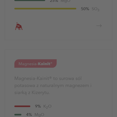
25%
MgO
50%
SO
3
Magnesia-Kainit® to surowa sól
potasowa z naturalnym magnezem i
siarką z Kizerytu.
9%
K
O
2
4%
MgO