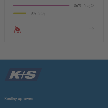
36%
Na
O
2
8%
SO
3
Rośliny uprawne