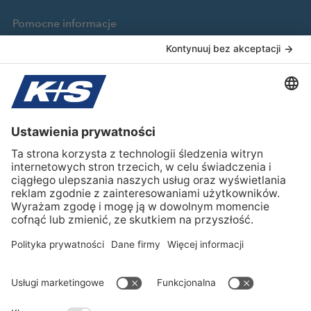
Pomocne informacje
KALI-TOOLBOX
Broszury