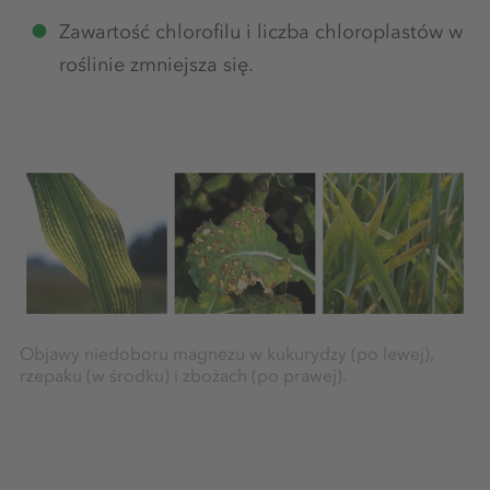
Zawartość chlorofilu i liczba chloroplastów w
roślinie zmniejsza się.
Objawy niedoboru magnezu w kukurydzy (po lewej),
rzepaku (w środku) i zbożach (po prawej).