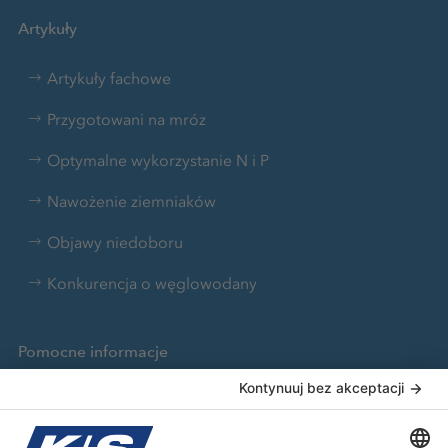
Artykuły
Artykuły fachowe
Przygotowani na mróz
Optymalne wykorzystanie N i P
Nawożenie ziemniaków
Objawy niedoboru
Konkurencja o węglowodany
Pomocne informacje
KALI-TOOLBOX
Broszury